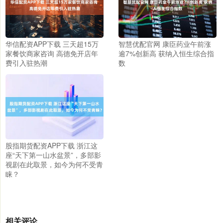
华信配资APP下载 三天超15万
智慧优配官网 康臣药业午前涨
家餐饮商家咨询 高德免开店年
逾7%创新高 获纳入恒生综合指
费引入驻热潮
数
股指期货配资APP下载 浙江这
座“天下第一山水盆景”，多部影
视剧在此取景，如今为何不受青
睐？
相关评论