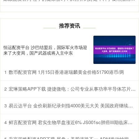
推荐资讯
恒运配资平台 沙巴结盟后，国际军火市场迎
来了大变局，国产武器或将入主中东
数币配资官网 1月15日香港谢瑞麟黄金价格51790港币/两
1
宏琳策略APP下载 捷捷微电：公司专业从事功率半导体芯片和器件的研发、设计、生产和销售
2
易云达平台 金价刷新纪录剑指4000美元大关 美国政府继续停摆
3
鲜言配资官网 君实生物早盘涨近6% JS001sc肺癌III期临床达主要终点
4
升富策略配资APP下载 尾盘：美股涨跌不一 ADM推动纳指创新高
5