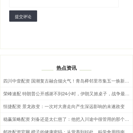
提交评论
热点资讯
四川中壹配资 国潮复古融合烟火气！青岛榉邻里市集五一焕新开业，解锁老城文旅新体验
荣峰速配 特朗普公开感谢不到24小时，伊朗又掀桌子，战争最大赢家出现了？
恒捷配资 景龙政变：一次对大唐走向产生深远影响的未遂政变
稳赢策略配资 刘备还是太仁慈了：他把入川途中很管用的那个绝招再用一次，关羽在襄樊还会众叛亲离一败涂地吗？
邮政配资官网 橙子的健康密码：从营养到好处，科学食用指南全解析