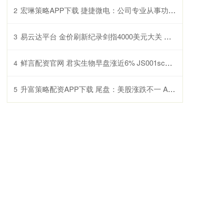
宏琳策略APP下载 捷捷微电：公司专业从事功率半导体芯片和器件的研发、设计、生产和销售
2
易云达平台 金价刷新纪录剑指4000美元大关 美国政府继续停摆
3
鲜言配资官网 君实生物早盘涨近6% JS001sc肺癌III期临床达主要终点
4
升富策略配资APP下载 尾盘：美股涨跌不一 ADM推动纳指创新高
5