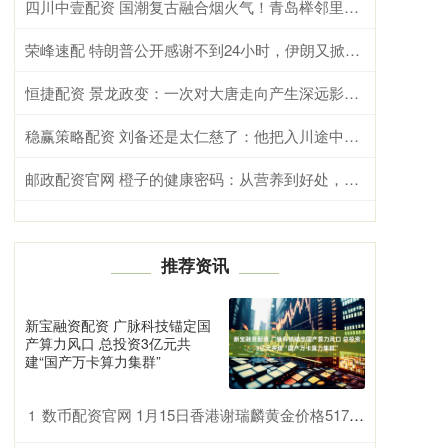
四川中壹配资 国潮复古融合烟火气！青岛榉邻里市集五一焕新开业，解锁老城文旅新体验
荣峰速配 特朗普公开感谢不到24小时，伊朗又掀桌子，战争最大赢家出现了？
恒捷配资 景龙政变：一次对大唐走向产生深远影响的未遂政变
稳赢策略配资 刘备还是太仁慈了：他把入川途中很管用的那个绝招再用一次，关羽在襄樊还会众叛亲离一败涂地吗？
邮政配资官网 橙子的健康密码：从营养到好处，科学食用指南全解析
推荐资讯
新宝融资配资 广脉科技锚定国
产算力风口 总投资3亿元共
建“国产万卡算力集群”
数币配资官网 1月15日香港谢瑞麟黄金价格51790港币/两
1