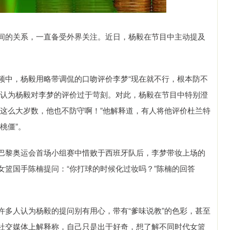
间的关系，一直备受外界关注。近日，杨毅在节目中主动提及
频中，杨毅用略带调侃的口吻评价李梦“现在就不行，根本防不
迷认为杨毅对李梦的评价过于苛刻。对此，杨毅在节目中特别澄
，这么大岁数，他也不防守啊！”他解释道，有人将他评价杜兰特
桃僵”。
巴黎奥运会首场小组赛中惜败于西班牙队后，李梦带妆上场的
女篮国手陈楠提问：“你打球的时候化过妆吗？”陈楠的回答
许多人认为杨毅的提问别有用心，带有“爹味说教”的色彩，甚至
社交媒体上解释称，自己只是出于好奇，想了解不同时代女篮