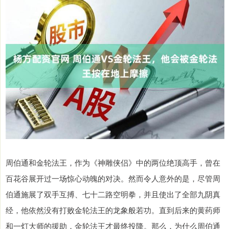
周伯通和金轮法王，作为《神雕侠侣》中的两位绝顶高手，曾在
百花谷展开过一场惊心动魄的对决。然而令人意外的是，尽管周
伯通施展了双手互搏、七十二路空明拳，并且使出了全部九阴真
经，他依然没有打败金轮法王的龙象般若功。直到后来的黄药师
和一灯大师的援助，金轮法王才最终投降。那么，为什么周伯通