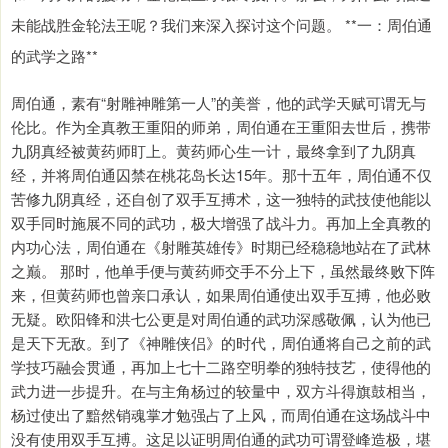
未能战胜金轮法王呢？我们来深入探讨这个问题。 **一：周伯通
的武学之路**
周伯通，素有“射雕神雕第一人”的美誉，他的武学天赋可谓无与
伦比。作为全真教王重阳的师弟，周伯通在王重阳去世后，携带
九阴真经被黄药师盯上。黄药师心生一计，最终拿到了九阴真
经，并将周伯通囚禁在桃花岛长达15年。那十五年，周伯通不仅
苦修九阴真经，还自创了双手互搏术，这一独特的武技使他能以
双手同时施展不同的武功，极大增强了战斗力。再加上全真教的
内功心法，周伯通在《射雕英雄传》时期已经稳稳地站在了武林
之巅。 那时，他单手便与黄药师交手不分上下，虽然最终败下阵
来，但黄药师也曾亲口承认，如果周伯通使出双手互搏，他必败
无疑。欧阳锋和洪七公更是对周伯通的武功深感敬佩，认为他已
是天下无敌。到了《神雕侠侣》的时代，周伯通将自己之前的武
学技巧融会贯通，再加上七十二路空明拳的独特技艺，使得他的
武力进一步提升。在与主角杨过的较量中，双方斗得旗鼓相当，
杨过使出了黯然销魂掌才勉强占了上风，而周伯通在这场战斗中
没有使用双手互搏。这足以证明周伯通的武功可谓登峰造极，堪