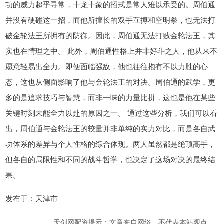
功的威力超乎寻常，十龙十象的招式是常人难以承受的。周伯通
并没有硬碰这一招，而他所擅长的双手互搏和空明拳，也无法打
破金轮法王所拥有的防御。因此，周伯通无法打败金轮法王，其
实也在情理之中。 此外，周伯通性格上并非好斗之人，他从来不
愿意轻易出全力。即便面临强敌，他也往往抱有不以力胜的心
态，这也从侧面影响了他与金轮法王的对决。周伯通的武学，更
多的是追求技巧与智慧，而非一味的力量比拼，这也是他在某些
关键时刻未能全力以赴的原因之一。 通过这些分析，我们可以看
出，周伯通与金轮法王的较量并非单纯的实力对比，而是各自武
功体系的差异与个人性格的综合体现。两人虽然都是绝顶高手，
但各自的局限性和不同的战斗哲学，也决定了这场对决的最终结
果。
发布于：天津市
天创网配资提示：文章来自网络，不代表本站观点。