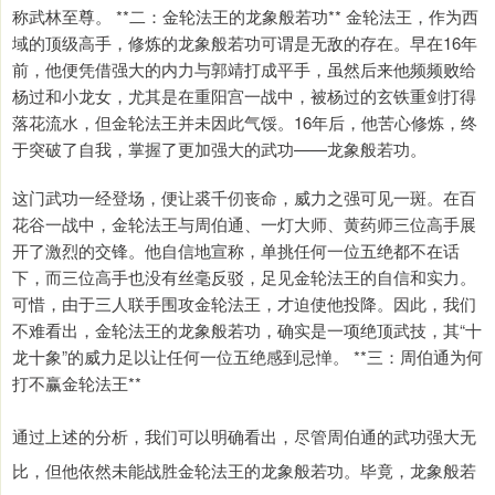
称武林至尊。 **二：金轮法王的龙象般若功** 金轮法王，作为西
域的顶级高手，修炼的龙象般若功可谓是无敌的存在。早在16年
前，他便凭借强大的内力与郭靖打成平手，虽然后来他频频败给
杨过和小龙女，尤其是在重阳宫一战中，被杨过的玄铁重剑打得
落花流水，但金轮法王并未因此气馁。16年后，他苦心修炼，终
于突破了自我，掌握了更加强大的武功——龙象般若功。
这门武功一经登场，便让裘千仞丧命，威力之强可见一斑。在百
花谷一战中，金轮法王与周伯通、一灯大师、黄药师三位高手展
开了激烈的交锋。他自信地宣称，单挑任何一位五绝都不在话
下，而三位高手也没有丝毫反驳，足见金轮法王的自信和实力。
可惜，由于三人联手围攻金轮法王，才迫使他投降。因此，我们
不难看出，金轮法王的龙象般若功，确实是一项绝顶武技，其“十
龙十象”的威力足以让任何一位五绝感到忌惮。 **三：周伯通为何
打不赢金轮法王**
通过上述的分析，我们可以明确看出，尽管周伯通的武功强大无
比，但他依然未能战胜金轮法王的龙象般若功。毕竟，龙象般若