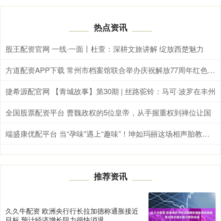
热点资讯
股王配资官网 一线·一面丨杜萱：深耕文旅讲解 绽放西楚魅力
方道配资APP下载 常州市档案馆联合举办庆祝解放77周年红色宣讲活动
捷希源配官网 【青城故事】第30期 | 丝路驼铃：马可·波罗在丰州
全国股票配资平台 曹魏政权的5位皇帝，从手握重权到禅位让国
端盛康优配平台 当“孕味”遇上“趣味”！坤如玛丽这场相声胎教会，全场笑点满满~
推荐资讯
久久牛配资 欧洲央行行长拉加德称通胀接近
目标 预计经济增长阻力很快消退