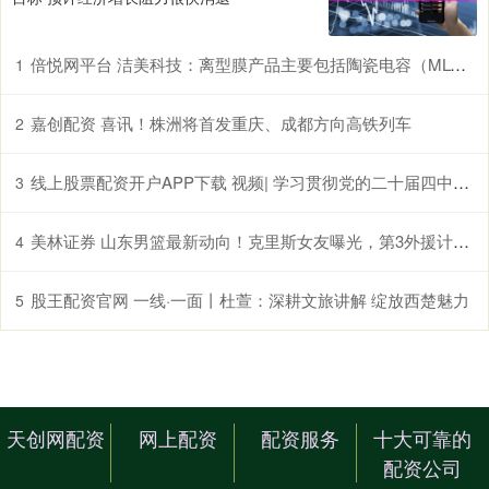
倍悦网平台 洁美科技：离型膜产品主要包括陶瓷电容（MLCC）生产用离型膜等
1
嘉创配资 喜讯！株洲将首发重庆、成都方向高铁列车
2
线上股票配资开户APP下载 视频| 学习贯彻党的二十届四中全会精神 吴清作宣讲报告上新闻联播
3
美林证券 山东男篮最新动向！克里斯女友曝光，第3外援计划公布，邱彪朝着成功迈进
4
股王配资官网 一线·一面丨杜萱：深耕文旅讲解 绽放西楚魅力
5
天创网配资
网上配资
配资服务
十大可靠的
配资公司