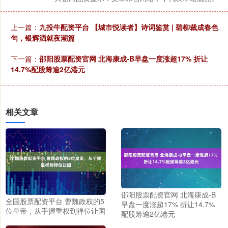
上一篇：
九投牛配资平台 【城市悦读者】诗词鉴赏 | 碧柳裁成春色
句，银辉洒就夜潮篇
下一篇：
邵阳股票配资官网 北海康成-B早盘一度涨超17% 折让
14.7%配股筹逾2亿港元
相关文章
邵阳股票配资官网 北海康成-B
全国股票配资平台 曹魏政权的5
早盘一度涨超17% 折让14.7%
位皇帝，从手握重权到禅位让国
配股筹逾2亿港元