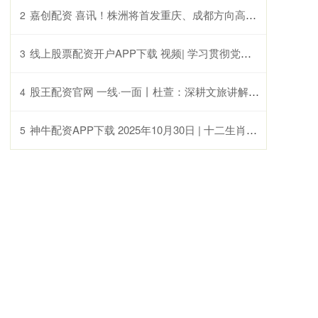
嘉创配资 喜讯！株洲将首发重庆、成都方向高铁列车
2
线上股票配资开户APP下载 视频| 学习贯彻党的二十届四中全会精神 吴清作宣讲报告上新闻联播
3
股王配资官网 一线·一面丨杜萱：深耕文旅讲解 绽放西楚魅力
4
神牛配资APP下载 2025年10月30日 | 十二生肖健康好运榜
5