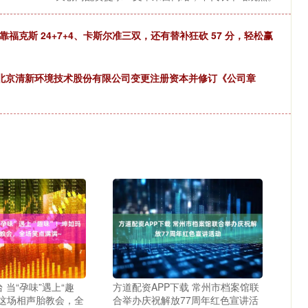
克斯 24+7+4、卡斯尔准三双，还有替补狂砍 57 分，轻松赢
于北京清新环境技术股份有限公司变更注册资本并修订《公司章
 当“孕味”遇上“趣
方道配资APP下载 常州市档案馆联
丽这场相声胎教会，全
合举办庆祝解放77周年红色宣讲活