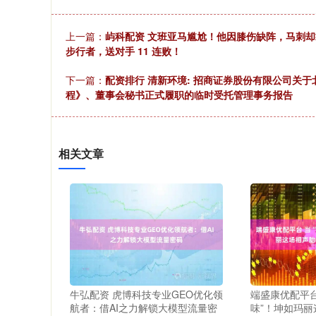
上一篇：
屿科配资 文班亚马尴尬！他因膝伤缺阵，马刺却靠福
步行者，送对手 11 连败！
下一篇：
配资排行 清新环境: 招商证券股份有限公司关
程》、董事会秘书正式履职的临时受托管理事务报告
相关文章
牛弘配资 虎博科技专业GEO优化领
端盛康优配平台
航者：借AI之力解锁大模型流量密
味”！坤如玛