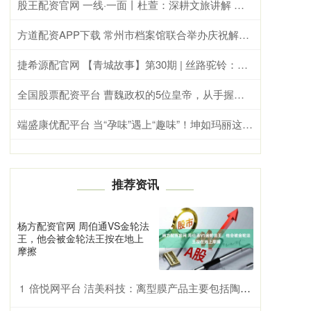
股王配资官网 一线·一面丨杜萱：深耕文旅讲解 绽放西楚魅力
方道配资APP下载 常州市档案馆联合举办庆祝解放77周年红色宣讲活动
捷希源配官网 【青城故事】第30期 | 丝路驼铃：马可·波罗在丰州
全国股票配资平台 曹魏政权的5位皇帝，从手握重权到禅位让国
端盛康优配平台 当“孕味”遇上“趣味”！坤如玛丽这场相声胎教会，全场笑点满满~
推荐资讯
杨方配资官网 周伯通VS金轮法
王，他会被金轮法王按在地上
摩擦
倍悦网平台 洁美科技：离型膜产品主要包括陶瓷电容（MLCC）生产用离型膜等
1