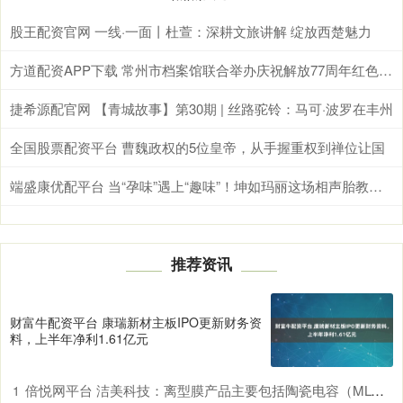
股王配资官网 一线·一面丨杜萱：深耕文旅讲解 绽放西楚魅力
方道配资APP下载 常州市档案馆联合举办庆祝解放77周年红色宣讲活动
捷希源配官网 【青城故事】第30期 | 丝路驼铃：马可·波罗在丰州
全国股票配资平台 曹魏政权的5位皇帝，从手握重权到禅位让国
端盛康优配平台 当“孕味”遇上“趣味”！坤如玛丽这场相声胎教会，全场笑点满满~
推荐资讯
财富牛配资平台 康瑞新材主板IPO更新财务资
料，上半年净利1.61亿元
倍悦网平台 洁美科技：离型膜产品主要包括陶瓷电容（MLCC）生产用离型膜等
1