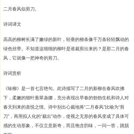
二月春风似剪刀。
诗词译文
高高的柳树长满了嫩绿的新叶，轻垂的柳条像千万条轻轻飘动的
绿色丝带。不知道这细细的柳叶是谁裁剪出来的？是那二月的春
风，它就像一把神奇的剪刀。
诗词赏析
《咏柳》是一首七言绝句。此诗描写了二月的新柳在春风吹拂
下，柔嫩的细叶葱翠袅娜，充分表现出早春的勃勃生机和诗人对
春天到来的喜悦之情。诗中别出心裁地将“二月春风”比喻为“剪
刀”，再用拟人化的“裁出”动作，使视之无形的春风变成了具体可
感的生动形象，不仅立意新奇，而且饱含韵味，一问一答，跳脱