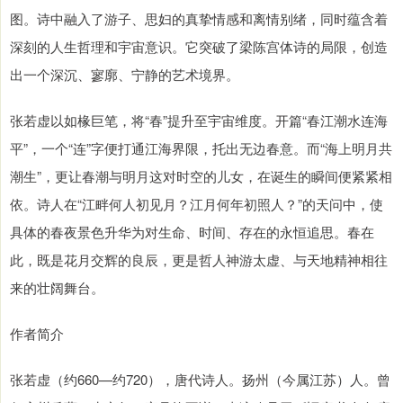
图。诗中融入了游子、思妇的真挚情感和离情别绪，同时蕴含着
深刻的人生哲理和宇宙意识。它突破了梁陈宫体诗的局限，创造
出一个深沉、寥廓、宁静的艺术境界。
张若虚以如椽巨笔，将“春”提升至宇宙维度。开篇“春江潮水连海
平”，一个“连”字便打通江海界限，托出无边春意。而“海上明月共
潮生”，更让春潮与明月这对时空的儿女，在诞生的瞬间便紧紧相
依。诗人在“江畔何人初见月？江月何年初照人？”的天问中，使
具体的春夜景色升华为对生命、时间、存在的永恒追思。春在
此，既是花月交辉的良辰，更是哲人神游太虚、与天地精神相往
来的壮阔舞台。
作者简介
张若虚（约660—约720），唐代诗人。扬州（今属江苏）人。曾