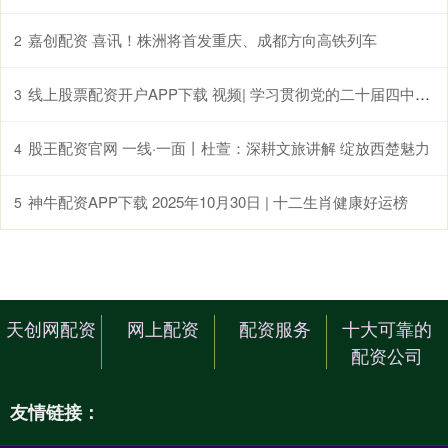
嘉创配资 喜讯！株洲将首发重庆、成都方向高铁列车
2
线上股票配资开户APP下载 视频| 学习贯彻党的二十届四中全会精神 吴清作宣讲报告上新闻联播
3
股王配资官网 一线·一面丨杜萱：深耕文旅讲解 绽放西楚魅力
4
神牛配资APP下载 2025年10月30日 | 十二生肖健康好运榜
5
天创网配资
网上配资
配资服务
十大可靠的
配资公司
友情链接：