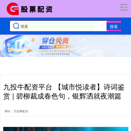
搜索
九投牛配资平台 【城市悦读者】诗词鉴
赏 | 碧柳裁成春色句，银辉洒就夜潮篇
网站：天创网配资