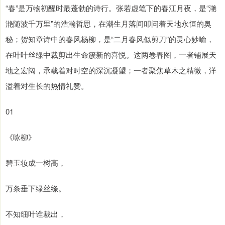
“春”是万物初醒时最蓬勃的诗行。张若虚笔下的春江月夜，是“滟
滟随波千万里”的浩瀚哲思，在潮生月落间叩问着天地永恒的奥
秘；贺知章诗中的春风杨柳，是“二月春风似剪刀”的灵心妙喻，
在叶叶丝绦中裁剪出生命簇新的喜悦。这两卷春图，一者铺展天
地之宏阔，承载着对时空的深沉凝望；一者聚焦草木之精微，洋
溢着对生长的热情礼赞。
01
《咏柳》
碧玉妆成一树高，
万条垂下绿丝绦。
不知细叶谁裁出，