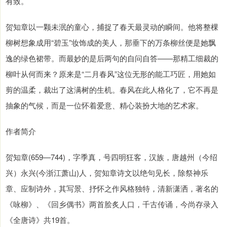
有致。
贺知章以一颗未泯的童心，捕捉了春天最灵动的瞬间。他将整棵
柳树想象成用“碧玉”妆饰成的美人，那垂下的万条柳丝便是她飘
逸的绿色裙带。而最妙的是后两句的自问自答——那精工细裁的
柳叶从何而来？原来是“二月春风”这位无形的能工巧匠，用她如
剪的温柔，裁出了这满树的生机。春风在此人格化了，它不再是
抽象的气候，而是一位怀着爱意、精心装扮大地的艺术家。
作者简介
贺知章(659—744)，字季真，号四明狂客，汉族，唐越州（今绍
兴）永兴(今浙江萧山)人，贺知章诗文以绝句见长，除祭神乐
章、应制诗外，其写景、抒怀之作风格独特，清新潇洒，著名的
《咏柳》、《回乡偶书》两首脍炙人口，千古传诵，今尚存录入
《全唐诗》共19首。