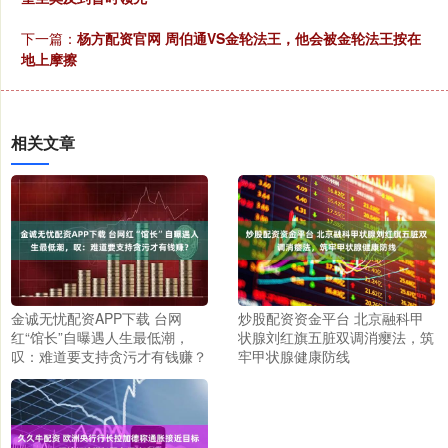
下一篇：
杨方配资官网 周伯通VS金轮法王，他会被金轮法王按在
地上摩擦
相关文章
金诚无忧配资APP下载 台网
炒股配资资金平台 北京融科甲
红“馆长”自曝遇人生最低潮，
状腺刘红旗五脏双调消瘿法，筑
叹：难道要支持贪污才有钱赚？
牢甲状腺健康防线