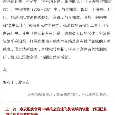
任兖州兵曹。生卒年、字号均不详。事迹略见于《旧唐书·贺知章
传》。中宗神龙（705～707）中，与贺知章、贺朝、万齐融、邢
巨、包融俱以文词俊秀驰名于京都，与贺知章、张旭、包融并
称“吴中四士”。玄宗开元时尚在世。张若虚的诗仅存二首于《全
唐诗》中。其中《春江花月夜》是一篇脍炙人口的名作，它沿用
陈隋乐府旧题，抒写真挚动人的离情别绪及富有哲理意味的人生
感慨，语言清新优美，韵律宛转悠扬，洗去了宫体诗的浓脂艳
粉，给人以澄澈空明、清丽自然的感觉。
完
发布于：北京市
天创网配资提示：文章来自网络，不代表本站观点。
上一篇：
泰安配资官网 中美高超音速飞机领域的较量，我国已从
望尘莫及到暂时领先