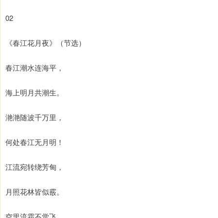
02
《春江花月夜》（节选）
春江潮水连海平，
海上明月共潮生。
滟滟随波千万里，
何处春江无月明！
江流宛转绕芳甸，
月照花林皆似霰。
空里流霜不觉飞，