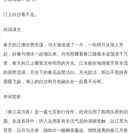
汀上白沙看不见。
诗词译文
春天的江潮水势浩荡，与大海连成了一片；一轮明月从海上升
起，好像与潮水一起涌出来。月光照耀着春江随着水波荡漾千万
里，春天的江上哪里没有明亮的月光。江水曲折地绕着芳草丰茂
的原野流淌，月光下的春花晶莹洁白。月光皎洁，所以不觉得有
霜霰飞扬，洲上的白沙和月色融合在一起看不分明。
诗词赏析
《春江花月夜》是一篇七言歌行佳作，此诗沿用了陈隋乐府的旧
题。在这首诗中，诗人运用富有生活气息的清丽笔触，以江景为
背景，以月为主体，描绘出一幅幽美邈远、惝恍迷离的春江月夜