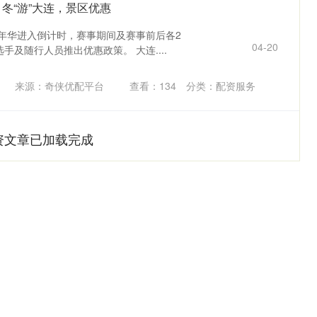
 冬“游”大连，景区优惠
嘉年华进入倒计时，赛事期间及赛事前后各2
04-20
及随行人员推出优惠政策。 大连....
来源：奇侠优配平台
查看：
134
分类：
配资服务
资文章已加载完成