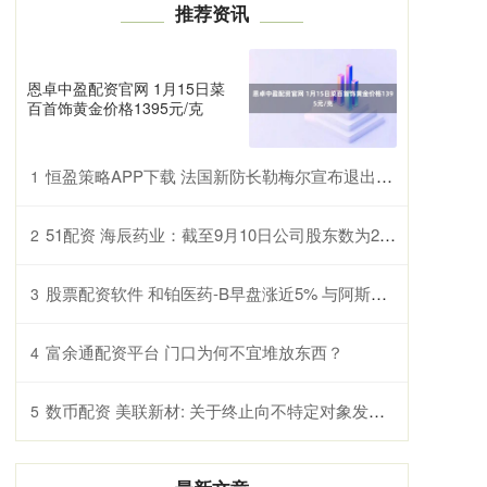
推荐资讯
恩卓中盈配资官网 1月15日菜
百首饰黄金价格1395元/克
恒盈策略APP下载 法国新防长勒梅尔宣布退出政府以促进组阁谈判
1
51配资 海辰药业：截至9月10日公司股东数为21762户
2
股票配资软件 和铂医药-B早盘涨近5% 与阿斯利康进一步拓展合作范围
3
富余通配资平台 门口为何不宜堆放东西？
4
数币配资 美联新材: 关于终止向不特定对象发行可转换公司债券的公告
5