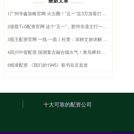
最新文章
广州华鑫策略官网 火出圈！“五一”近3万游客打卡黄陂木兰草原，沉浸式嗨玩那达慕盛会
1
港股T+0配资官网 这个“五一”，胶州非遗主打一个“全场景亮相”！
2
股王配资官网 一线·一面丨杜萱：深耕文旅讲解 绽放西楚魅力
3
四川中壹配资 国潮复古融合烟火气！青岛榉邻里市集五一焕新开业，解锁老城文旅新体验
4
精准配资 《我们的1945》新书在京首发
5
十大可靠的配资公司