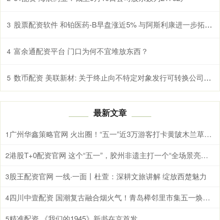
股票配资软件 和铂医药-B早盘涨近5% 与阿斯利康进一步拓展合作范围
3
富余通配资平台 门口为何不宜堆放东西？
4
数币配资 美联新材: 关于终止向不特定对象发行可转换公司债券的公告
5
最新文章
广州华鑫策略官网 火出圈！“五一”近3万游客打卡黄陂木兰草原，沉浸式嗨玩那达慕盛会
1
港股T+0配资官网 这个“五一”，胶州非遗主打一个“全场景亮相”！
2
股王配资官网 一线·一面丨杜萱：深耕文旅讲解 绽放西楚魅力
3
四川中壹配资 国潮复古融合烟火气！青岛榉邻里市集五一焕新开业，解锁老城文旅新体验
4
精准配资 《我们的1945》新书在京首发
5