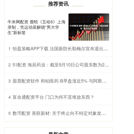
推荐资讯
牛米网配资 鹿晗《五哈6》上海
录制，凭运动装解锁“男大学
生”新标签
恒盈策略APP下载 法国新防长勒梅尔宣布退出政府以促进组阁谈判
1
51配资 海辰药业：截至9月10日公司股东数为21762户
2
股票配资软件 和铂医药-B早盘涨近5% 与阿斯利康进一步拓展合作范围
3
富余通配资平台 门口为何不宜堆放东西？
4
数币配资 美联新材: 关于终止向不特定对象发行可转换公司债券的公告
5