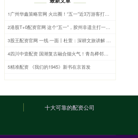
最新文章
广州华鑫策略官网 火出圈！“五一”近3万游客打卡黄陂木兰草原，沉浸式嗨玩那达慕盛会
1
港股T+0配资官网 这个“五一”，胶州非遗主打一个“全场景亮相”！
2
股王配资官网 一线·一面丨杜萱：深耕文旅讲解 绽放西楚魅力
3
四川中壹配资 国潮复古融合烟火气！青岛榉邻里市集五一焕新开业，解锁老城文旅新体验
4
精准配资 《我们的1945》新书在京首发
5
十大可靠的配资公司